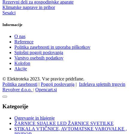
Rezervni deli za gospodinjske aparate
Klimatske naprave in pribor
Sesalci
Informacije
O nas
Reference
Politika zasebnosti in uporaba piškotkov
Splošni pogoji poslovanja
Varstvo osebnih podatkov
Kolofon
Akcije
© Elektroteka 2023. Vse pravice pridržane.
Politika zasebnosti
|
Pogoji poslovanja
|
Izdelava spletnih trgovin
Revolver d.o.o.
:
Opencart.si
Kategorije
Ogrevanje in hlajenje
ŽARNICE SIJALKE LED ŽARNICE SVETILKE
STIKALA VTIČNICE, AVTOMATSKE VAROVALKE ,