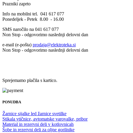
Prazniki zaprto
Info na mobilni tel. 041 617 077
Ponedeljek - Petek 8.00 - 16.00
SMS naročilo na 041 617 077
Non Stop - odgovorimo naslednji delovni dan
e-mail (e-pošta)
prodaja@elektroteka.si
Non Stop - odgovorimo naslednji delovni dan
Sprejemamo plačila s kartico.
PONUDBA
Žarnice sijalke led žarnice svetilke
Stikala vtičnice, avtomatske varovalke, pribor
Material in rezervni deli v kotlovnicah
Šobe in rezervni deli za oljne gorilnike