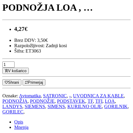
PODNOŽJA LOA , …
4,27€
Brez DDV: 3,50€
Razpoložljivost:
Zadnji kosi
Šifra: ET3063
V košarico
Shrani
Primerjaj
Oznake:
Avtomatika
,
SATRONIC
,
-
,
UVODNICA ZA KABLE
,
PODNOŽJA
,
PODNOŽJE
,
PODSTAVEK
,
TF
,
TFI
,
LOA
,
LANDYS
,
SIEMENS
,
SIMENS
,
KURILNO OLJE
,
GORILNIK
,
GORILEC
,
Opis
Mnenja